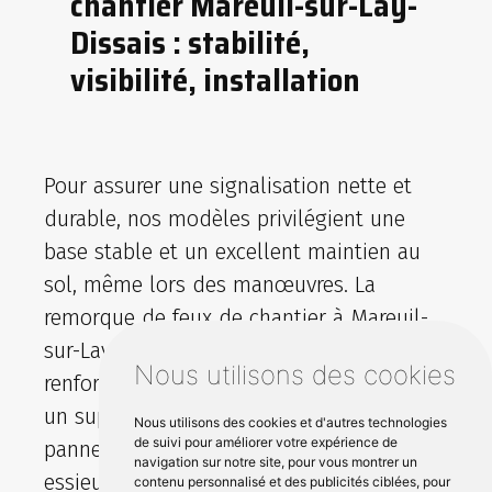
chantier Mareuil-sur-Lay-
Dissais : stabilité,
visibilité, installation
Pour assurer une signalisation nette et
durable, nos modèles privilégient une
base stable et un excellent maintien au
sol, même lors des manœuvres. La
remorque de feux de chantier à Mareuil-
sur-Lay-Dissais offre une visibilité
Nous utilisons des cookies
renforcée grâce à des feux performants et
un support conçu pour garder les
Nous utilisons des cookies et d'autres technologies
de suivi pour améliorer votre expérience de
panneaux bien lisibles. Le timon et l
navigation sur notre site, pour vous montrer un
essieu facilitent la mise en place et le
contenu personnalisé et des publicités ciblées, pour