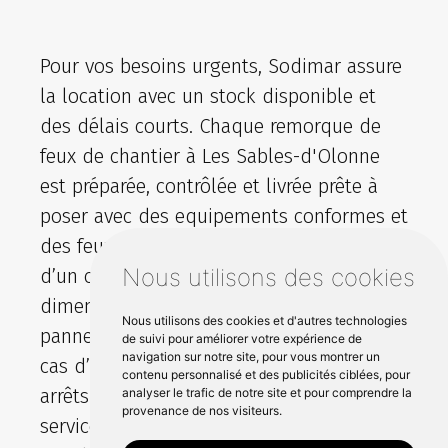
Pour vos besoins urgents, Sodimar assure
la location avec un stock disponible et
des délais courts. Chaque remorque de
feux de chantier à Les Sables-d'Olonne
est préparée, contrôlée et livrée prête à
poser avec des equipements conformes et
des feux performants. Vous profitez aussi
Nous utilisons des cookies
d’un conseil rapide sur le
dimensionnement et le choix des
Nous utilisons des cookies et d'autres technologies
panneaux pour sécuriser vos alternats. En
de suivi pour améliorer votre expérience de
navigation sur notre site, pour vous montrer un
cas d’imprévu, notre réactivité limite les
contenu personnalisé et des publicités ciblées, pour
arrêts de chantier et facilite la remise en
analyser le trafic de notre site et pour comprendre la
provenance de nos visiteurs.
service. Intervention possible sur olonne