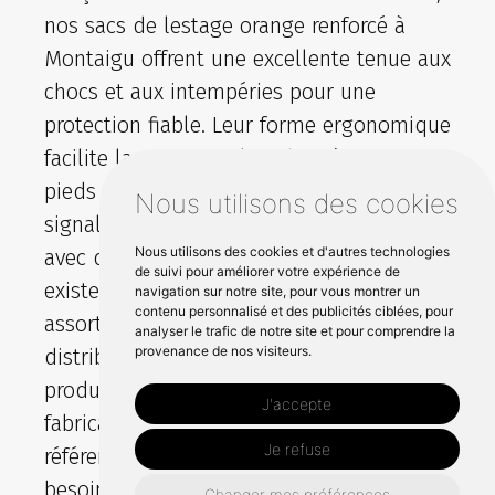
nos sacs de lestage orange renforcé à
Montaigu offrent une excellente tenue aux
chocs et aux intempéries pour une
protection fiable. Leur forme ergonomique
facilite la pose sur plots, barrières et
pieds de panneaux afin d’optimiser la
Nous utilisons des cookies
signalisation temporaire. Compatibles
Nous utilisons des cookies et d'autres technologies
avec de nombreux equipements, ils
de suivi pour améliorer votre expérience de
existent aussi en kit et peuvent être
navigation sur notre site, pour vous montrer un
contenu personnalisé et des publicités ciblées, pour
assortis à vos supports. En tant que
analyser le trafic de notre site et pour comprendre la
provenance de nos visiteurs.
distributeur, Sodimar propose des
produits sélectionnés auprès d’un
J'accepte
fabricant en france, avec filtration des
Je refuse
références et livraison rapide selon vos
besoins terrain.
Changer mes préférences