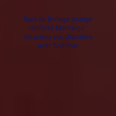
Sacs de lestage orange
renforcé Montaigu :
sécurisez vos chantiers
avec Sodimar