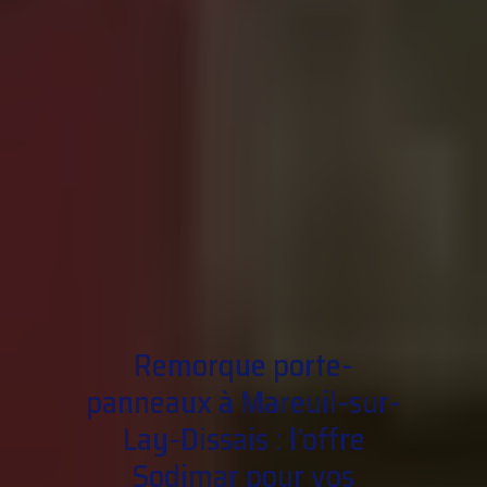
Remorque porte-
panneaux à Mareuil-sur-
Lay-Dissais : l’offre
Sodimar pour vos