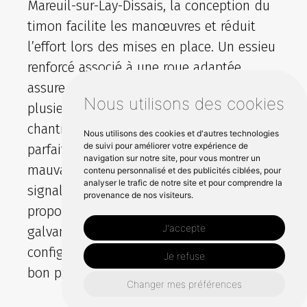
Mareuil-sur-Lay-Dissais, la conception du
timon facilite les manœuvres et réduit
l’effort lors des mises en place. Un essieu
renforcé associé à une roue adaptée
assure une tenue régulière même avec
Nous utilisons des cookies
plusieurs panneaux et des materiels de
chantier. Les feux doivent offrir une
Nous utilisons des cookies et d'autres technologies
de suivi pour améliorer votre expérience de
parfaite visibilité de nuit comme par
navigation sur notre site, pour vous montrer un
mauvais temps pour maintenir la
contenu personnalisé et des publicités ciblées, pour
analyser le trafic de notre site et pour comprendre la
signalisation. Chez sodimar, nous
provenance de nos visiteurs.
proposons des produits en acier
J'accepte
galvanise, avec options de rangement et
configurations selon votre budget pour un
Je refuse
bon prix et une livraison rapide.
Changer mes préférences