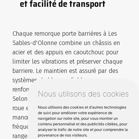
et facilité de transport
Chaque remorque porte barrières à Les
Sables-d'Olonne combine un châssis en
acier et des appuis en caoutchouc pour
limiter les vibrations et préserver chaque
barriere. Le maintien est assuré par des
systèmes de blocage fiables pour
renforcer la securite pendant le transport.
Nous utilisons des cookies
Selon votre vehicule auto, la stabilité sur
roue et l’équilibrage facilitent les
Nous utilisons des cookies et d'autres technologies
de suivi pour améliorer votre expérience de
manœuvres, même avec un chargement
navigation sur notre site, pour vous montrer un
contenu personnalisé et des publicités ciblées, pour
fréquent. Des options comme un coffre de
analyser le trafic de notre site et pour comprendre la
rangement optimisent l’organisation sur
provenance de nos visiteurs.