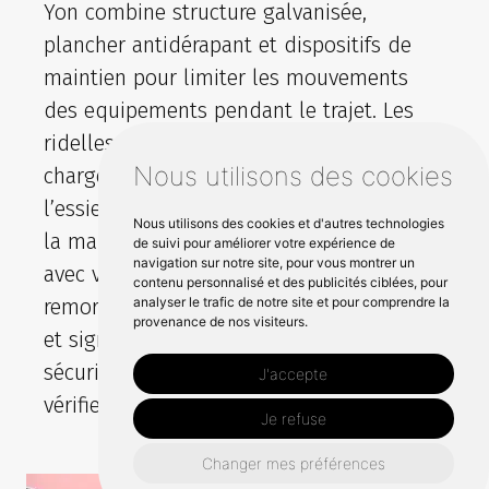
Yon combine structure galvanisée,
plancher antidérapant et dispositifs de
maintien pour limiter les mouvements
des equipements pendant le trajet. Les
ridelles et points d’ancrage assurent un
Nous utilisons des cookies
chargement stable, tandis que le choix de
l’essieu et de la hauteur facilite l’accès et
Nous utilisons des cookies et d'autres technologies
la manutention sur chantier. Compatibles
de suivi pour améliorer votre expérience de
navigation sur notre site, pour vous montrer un
avec votre voiture et son attelage, nos
contenu personnalisé et des publicités ciblées, pour
analyser le trafic de notre site et pour comprendre la
remorques intègrent éclairage conforme
provenance de nos visiteurs.
et signalisation visible pour circuler en
sécurité. En location ou en vente, Sodimar
J'accepte
vérifie chaque materiel avant départ.
Je refuse
Changer mes préférences