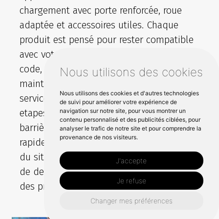
chargement avec porte renforcée, roue
adaptée et accessoires utiles. Chaque
produit est pensé pour rester compatible
avec votre appareil et les exigences du
code, tout en assurant une barre de
Nous utilisons des cookies
maintien efficace. En magasin, nos
Nous utilisons des cookies et d'autres technologies
services vous aident à comparer les
de suivi pour améliorer votre expérience de
navigation sur notre site, pour vous montrer un
etapes et à choisir une remorque porte
contenu personnalisé et des publicités ciblées, pour
barrières à Les Herbiers disponible
analyser le trafic de notre site et pour comprendre la
provenance de nos visiteurs.
rapidement. Pour avancer, la navigation
du site permet de cliquer sur le bouton
J'accepte
de demande et vérifier la disponibilite
Je refuse
des produits.
Changer mes préférences