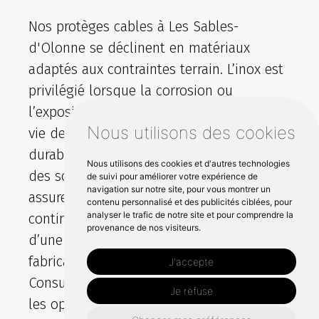
Nos protèges cables à Les Sables-
d'Olonne se déclinent en matériaux
adaptés aux contraintes terrain. L’inox est
privilégié lorsque la corrosion ou
l’exposition en milieu salin raccourcit la
Nous utilisons des cookies
vie des équipements et protège
durablement les cables. Pour les réseaux,
Nous utilisons des cookies et d'autres technologies
des solutions dédiées au manchonnage
de suivi pour améliorer votre expérience de
navigation sur notre site, pour vous montrer un
assurent un maintien net et une
contenu personnalisé et des publicités ciblées, pour
analyser le trafic de notre site et pour comprendre la
continuité fiable. Chaque produit est issu
provenance de nos visiteurs.
d’une sélection rigoureuse ou d’une
fabrication contrôlée dans notre atelier.
J'accepte
Consultez notre catalogue pour comparer
Je refuse
les options et contactez notre bureau par