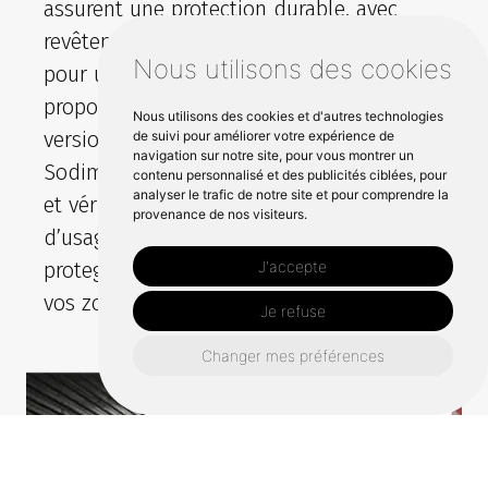
assurent une protection durable, avec
revêtement antidérapant et rampe d’accès
Nous utilisons des cookies
pour une circulation fluide. Nous
proposons des finitions noir et des
Nous utilisons des cookies et d'autres technologies
versions adaptées aux câbles de donnees.
de suivi pour améliorer votre expérience de
navigation sur notre site, pour vous montrer un
Sodimar peut organiser la pose sur place
contenu personnalisé et des publicités ciblées, pour
analyser le trafic de notre site et pour comprendre la
et vérifier la bonne tenue en zone
provenance de nos visiteurs.
d’usage, pour que vos lignes restent
J'accepte
protegees et facilement identifiables sur
vos zones de travail.
Je refuse
Changer mes préférences