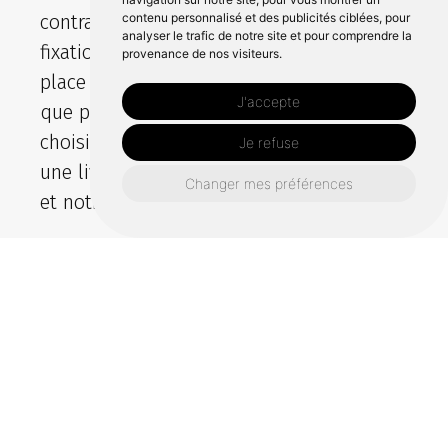
contenu personnalisé et des publicités ciblées, pour
contraintes. Chaque protège intègre une
analyser le trafic de notre site et pour comprendre la
fixation fiable, avec options de mise en
provenance de nos visiteurs.
place rapide et bonne étancheite. En tant
J'accepte
que professionnel, Sodimar vous aide à
choisir le bon format avec un prix clair et
Je refuse
une livraison facilitée grâce à notre stock
Changer mes préférences
et notre depot.