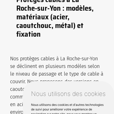
Roche-sur-Yon : modèles,
matériaux (acier,
caoutchouc, métal) et
fixation
Nos protèges cables à La Roche-sur-Yon
se déclinent en plusieurs modèles selon
le niveau de passage et le type de cable à
couvrir. Nous proposons des versions en
caoutchouc ergonomique pour l’intérieur
Nous utilisons des cookies
comme l’extérieur, ainsi que des solutions
en acier ou metal inoxydable pour les
Nous utilisons des cookies et d'autres technologies
de suivi pour améliorer votre expérience de
environnements soumis à de fortes
navigation sur notre site, pour vous montrer un