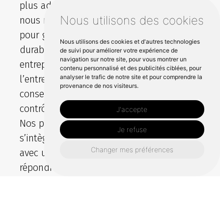
plus adaptés. Selon vos equipements,
Nous utilisons des cookies
nous recommandons un reglage précis
pour garantir une signalisation stable et
Nous utilisons des cookies et d'autres technologies
durable. Au centre Sodimar, notre
de suivi pour améliorer votre expérience de
navigation sur notre site, pour vous montrer un
entreprise vous accompagne aussi sur
contenu personnalisé et des publicités ciblées, pour
analyser le trafic de notre site et pour comprendre la
l’entretien des appareils, avec des
provenance de nos visiteurs.
conseils pratiques de nettoyage et de
contrôle pour préserver les performances.
J'accepte
Nos produits sélectionnés en france
Je refuse
s’intègrent facilement à votre gamme,
Changer mes préférences
avec un service personnalise pensé pour
répondre à vos contraintes sur olonne.