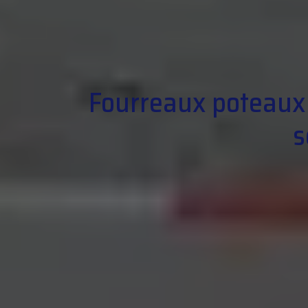
Fourreaux poteaux b
s