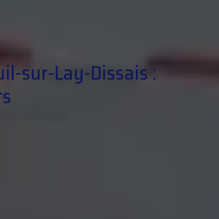
il-sur-Lay-Dissais :
ts