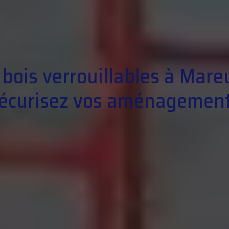
ois verrouillables à Mareu
écurisez vos aménagemen