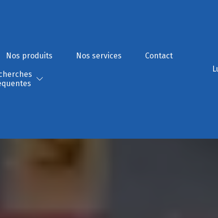
Nos produits
Nos services
Contact
L
cherches
équentes