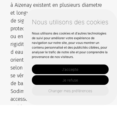
à Aizenay existent en plusieurs diametre
et longueur pour s’adapter aux poteaux
de signalisation et aux besoins de
Nous utilisons des cookies
protection sur site. Les versions en acier
Nous utilisons des cookies et d'autres technologies
ou en aluminium offrent une bonne
de suivi pour améliorer votre expérience de
navigation sur notre site, pour vous montrer un
rigidité et une résistance aux projections
contenu personnalisé et des publicités ciblées, pour
d eau. L epaisseur et la classe du produit
analyser le trafic de notre site et pour comprendre la
provenance de nos visiteurs.
orientent le niveau de tenue attendu
selon l intensité d usage. La compatibilité
J'accepte
se vérifie aussi par les brides et la plaque
Je refuse
de base pour un raccordement propre.
Sodimar propose un guide pratique et les
Changer mes préférences
accessoires associés pour une vente
rapide et une pose maîtrisée.