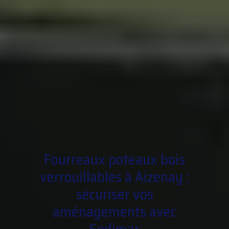
Fourreaux poteaux bois
verrouillables à Aizenay :
sécuriser vos
aménagements avec