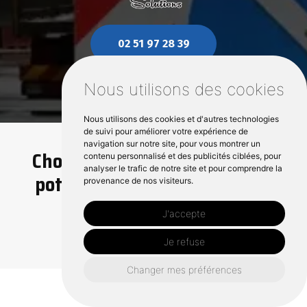
02 51 97 28 39
Nous utilisons des cookies
Nous utilisons des cookies et d'autres technologies
de suivi pour améliorer votre expérience de
navigation sur notre site, pour vous montrer un
Choisir des colliers retro pour
contenu personnalisé et des publicités ciblées, pour
analyser le trafic de notre site et pour comprendre la
poteaux bois à Les Herbiers :
provenance de nos visiteurs.
usages, conformité et
J'accepte
visibilité
Je refuse
Changer mes préférences