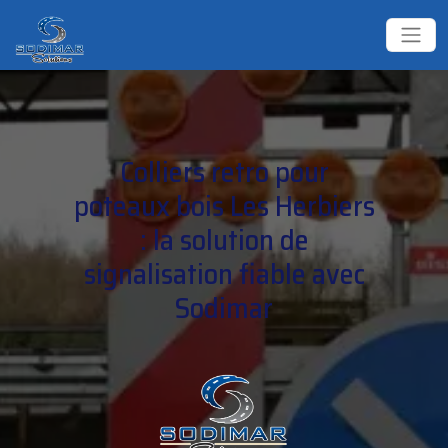
Colliers retro pour
poteaux bois Les Herbiers
: la solution de
signalisation fiable avec
Sodimar